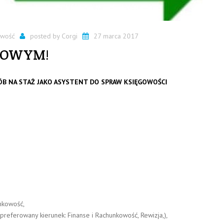
owość
posted by
Corgi
27 marca 2017
KOWYM!
ÓB NA STAŻ JAKO ASYSTENT DO SPRAW KSIĘGOWOŚCI
nkowość,
preferowany kierunek: Finanse i Rachunkowość, Rewizja,),