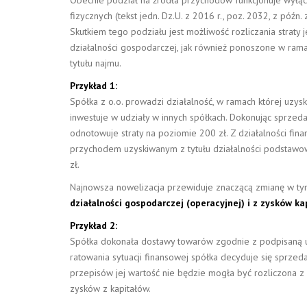
fizycznych (tekst jedn. Dz.U. z 2016 r., poz. 2032, z późn.
Skutkiem tego podziału jest możliwość rozliczania straty
działalności gospodarczej, jak również ponoszone w ramac
tytułu najmu.
Przykład 1:
Spółka z o.o. prowadzi działalność, w ramach której uzy
inwestuje w udziały w innych spółkach. Dokonując sprzedaż
odnotowuje straty na poziomie 200 zł. Z działalności fin
przychodem uzyskiwanym z tytułu działalności podstawo
zł.
Najnowsza nowelizacja przewiduje znaczącą zmianę w ty
działalności gospodarczej (operacyjnej) i z zysków k
Przykład 2:
Spółka dokonała dostawy towarów zgodnie z podpisaną u
ratowania sytuacji finansowej spółka decyduje się sprzed
przepisów jej wartość nie będzie mogła być rozliczona z 
zysków z kapitałów.