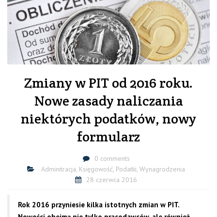
Zmiany w PIT od 2016 roku.
Nowe zasady naliczania
niektórych podatków, nowy
formularz
0 comments
Adminitracja
,
Księgowość
,
Podatki
,
Wynagrodzenia
28 czerwca 2016
Rok 2016 przyniesie kilka istotnych zmian w PIT.
Nowości obejmą nie tylko pracodawców, ale również