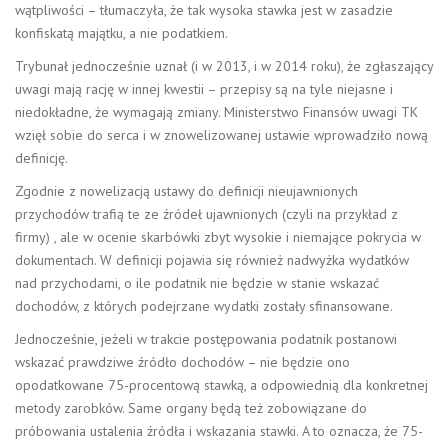
wątpliwości – tłumaczyła, że tak wysoka stawka jest w zasadzie
konfiskatą majątku, a nie podatkiem.
Trybunał jednocześnie uznał (i w 2013, i w 2014 roku), że zgłaszający
uwagi mają rację w innej kwestii – przepisy są na tyle niejasne i
niedokładne, że wymagają zmiany. Ministerstwo Finansów uwagi TK
wzięł sobie do serca i w znowelizowanej ustawie wprowadziło nową
definicję.
Zgodnie z nowelizacją ustawy do definicji nieujawnionych
przychodów trafią te ze źródeł ujawnionych (czyli na przykład z
firmy) , ale w ocenie skarbówki zbyt wysokie i niemające pokrycia w
dokumentach. W definicji pojawia się również nadwyżka wydatków
nad przychodami, o ile podatnik nie będzie w stanie wskazać
dochodów, z których podejrzane wydatki zostały sfinansowane.
Jednocześnie, jeżeli w trakcie postępowania podatnik postanowi
wskazać prawdziwe źródło dochodów – nie będzie ono
opodatkowane 75-procentową stawką, a odpowiednią dla konkretnej
metody zarobków. Same organy będą też zobowiązane do
próbowania ustalenia źródła i wskazania stawki. A to oznacza, że 75-