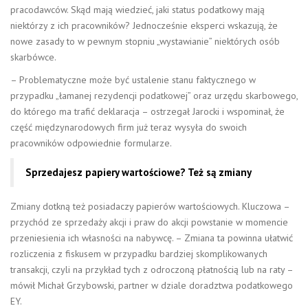
pracodawców. Skąd mają wiedzieć, jaki status podatkowy mają
niektórzy z ich pracowników? Jednocześnie eksperci wskazują, że
nowe zasady to w pewnym stopniu „wystawianie” niektórych osób
skarbówce.
– Problematyczne może być ustalenie stanu faktycznego w
przypadku „łamanej rezydencji podatkowej” oraz urzędu skarbowego,
do którego ma trafić deklaracja – ostrzegał Jarocki i wspominał, że
część międzynarodowych firm już teraz wysyła do swoich
pracowników odpowiednie formularze.
Sprzedajesz papiery wartościowe? Też są zmiany
Zmiany dotkną też posiadaczy papierów wartościowych. Kluczowa –
przychód ze sprzedaży akcji i praw do akcji powstanie w momencie
przeniesienia ich własności na nabywcę. – Zmiana ta powinna ułatwić
rozliczenia z fiskusem w przypadku bardziej skomplikowanych
transakcji, czyli na przykład tych z odroczoną płatnością lub na raty –
mówił Michał Grzybowski, partner w dziale doradztwa podatkowego
EY.