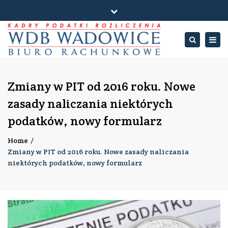
×
Close
ul. Polna 12, 34-100 Wadowice
NIP: 5512633892
top
Togg
Search
bar
Pn - Pt: 8:00 > 15:00
+48 530-125-381
navig
Biuro
@TT
biuro@wdbwadowice.pl
Rachunkowe
Zmiany w PIT od 2016 roku. Nowe
WDB
zasady naliczania niektórych
WADOWICE
podatków, nowy formularz
Home
Zmiany w PIT od 2016 roku. Nowe zasady naliczania
niektórych podatków, nowy formularz