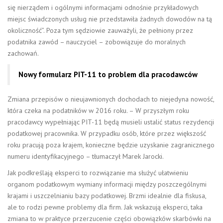
się nierządem i ogólnymi informacjami odnośnie przykładowych
miejsc świadczonych usług nie przedstawiła żadnych dowodów na tą
okoliczność”. Poza tym sędziowie zauważyli, że pełniony przez
podatnika zawód – nauczyciel – zobowiązuje do moralnych
zachowań.
Nowy formularz PIT-11 to problem dla pracodawców
Zmiana przepisów o nieujawnionych dochodach to niejedyna nowość,
która czeka na podatników w 2016 roku. – W przyszłym roku
pracodawcy wypełniając PIT-11 będą musieli ustalić status rezydencji
podatkowej pracownika. W przypadku osób, które przez większość
roku pracują poza krajem, konieczne będzie uzyskanie zagranicznego
numeru identyfikacyjnego – tłumaczył Marek Jarocki.
Jak podkreślają eksperci to rozwiązanie ma służyć ułatwieniu
organom podatkowym wymiany informacji między poszczególnymi
krajami i uszczelnianiu bazy podatkowej. Brzmi idealnie dla fiskusa,
ale to rodzi pewne problemy dla firm. Jak wskazują eksperci, taka
zmiana to w praktyce przerzucenie części obowiązków skarbówki na