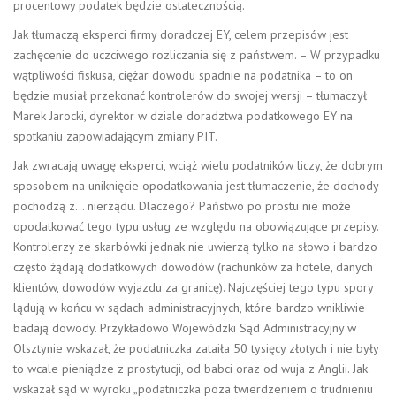
procentowy podatek będzie ostatecznością.
Jak tłumaczą eksperci firmy doradczej EY, celem przepisów jest
zachęcenie do uczciwego rozliczania się z państwem. – W przypadku
wątpliwości fiskusa, ciężar dowodu spadnie na podatnika – to on
będzie musiał przekonać kontrolerów do swojej wersji – tłumaczył
Marek Jarocki, dyrektor w dziale doradztwa podatkowego EY na
spotkaniu zapowiadającym zmiany PIT.
Jak zwracają uwagę eksperci, wciąż wielu podatników liczy, że dobrym
sposobem na uniknięcie opodatkowania jest tłumaczenie, że dochody
pochodzą z… nierządu. Dlaczego? Państwo po prostu nie może
opodatkować tego typu usług ze względu na obowiązujące przepisy.
Kontrolerzy ze skarbówki jednak nie uwierzą tylko na słowo i bardzo
często żądają dodatkowych dowodów (rachunków za hotele, danych
klientów, dowodów wyjazdu za granicę). Najczęściej tego typu spory
lądują w końcu w sądach administracyjnych, które bardzo wnikliwie
badają dowody. Przykładowo Wojewódzki Sąd Administracyjny w
Olsztynie wskazał, że podatniczka zataiła 50 tysięcy złotych i nie były
to wcale pieniądze z prostytucji, od babci oraz od wuja z Anglii. Jak
wskazał sąd w wyroku „podatniczka poza twierdzeniem o trudnieniu