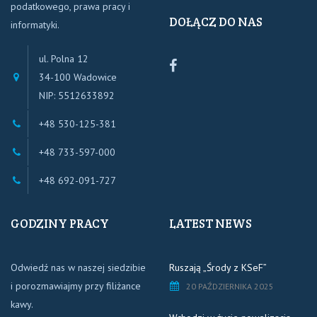
podatkowego, prawa pracy i
DOŁĄCZ DO NAS
informatyki.
ul. Polna 12
Biuro
34-100 Wadowice
Rachunkowe
NIP: 5512633892
WDB
WADOWICE
+48 530-125-381
+48 733-597-000
+48 692-091-727
GODZINY PRACY
LATEST NEWS
Odwiedź nas w naszej siedzibie
Ruszają „Środy z KSeF”
i porozmawiajmy przy filiżance
20 PAŹDZIERNIKA 2025
kawy.