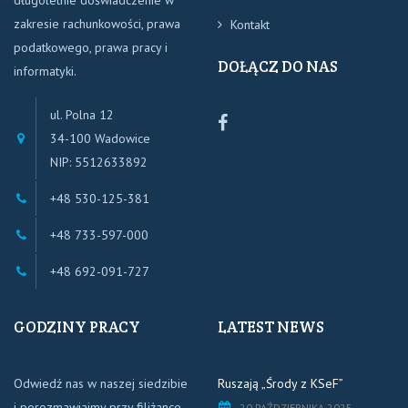
zakresie rachunkowości, prawa
Kontakt
podatkowego, prawa pracy i
DOŁĄCZ DO NAS
informatyki.
ul. Polna 12
Biuro
34-100 Wadowice
Rachunkowe
NIP: 5512633892
WDB
WADOWICE
+48 530-125-381
+48 733-597-000
+48 692-091-727
GODZINY PRACY
LATEST NEWS
Odwiedź nas w naszej siedzibie
Ruszają „Środy z KSeF”
i porozmawiajmy przy filiżance
20 PAŹDZIERNIKA 2025