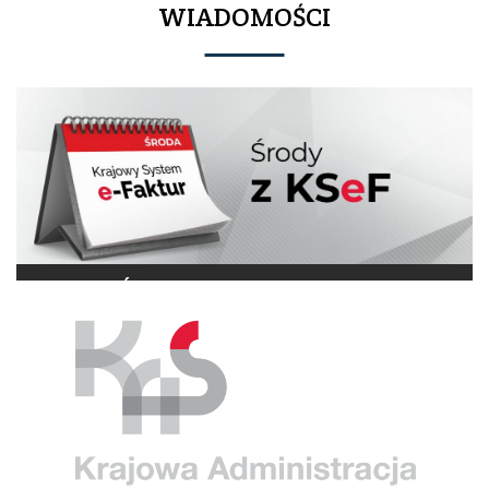
WIADOMOŚCI
Ruszają „Środy z KSeF”
24 września 2025 r. resort finansów rozpocznie cykl szkoleń
dla przedsiębiorców pn. „Środy z KSeF”. Celem szkoleń jest
przygotowanie podatników do obligatoryjnego wystawiania
faktur w Krajowym Systemie e-Faktur (KSeF). Szkolenia będą
trwać do połowy grudnia 2025 r. w izbach administracji…