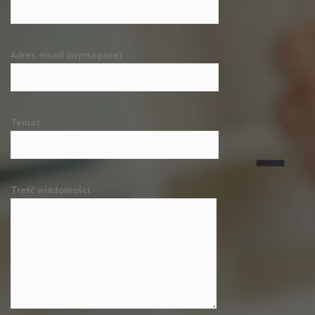
Adres email (wymagane)
Temat
Treść wiadomości