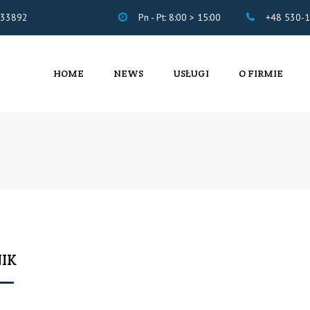
633892
Pn - Pt: 8:00 > 15:00
+48 530-1
HOME
NEWS
USŁUGI
O FIRMIE
USŁUGI KSIĘGOWO –
CERTYFIKATY
KADROWE
WSPÓŁPRACA
USŁUGI IT
IK