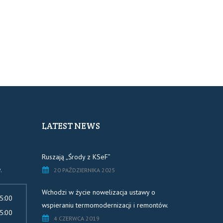
LATEST NEWS
Ruszają „Środy z KSeF”
.
20 PAŹDZIERNIKA 2025
Wchodzi w życie nowelizacja ustawy o
5:00
wspieraniu termomodernizacji i remontów.
5:00
4 CZERWCA 2019