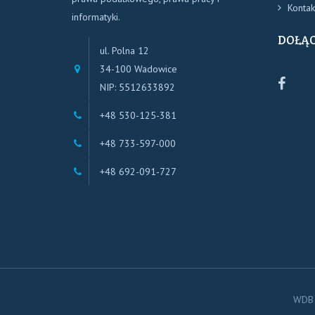
Kontak
informatyki.
DOŁĄC
ul. Polna 12
34-100 Wadowice
Biur
NIP: 5512633892
Rac
+48 530-125-381
WDB
WAD
+48 733-597-000
+48 692-091-727
WDB 