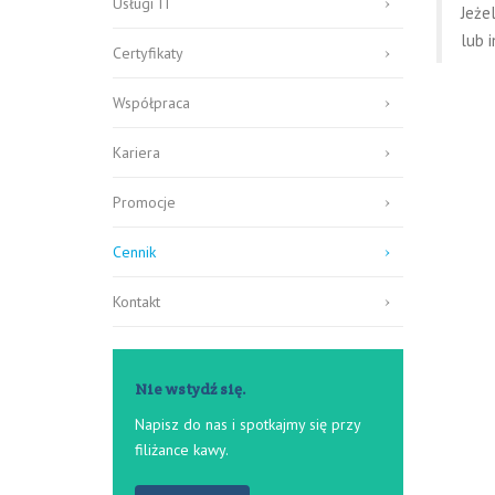
Usługi IT
Jeże
lub 
Certyfikaty
Współpraca
Kariera
Promocje
Cennik
Kontakt
Nie wstydź się.
Napisz do nas i spotkajmy się przy
filiżance kawy.