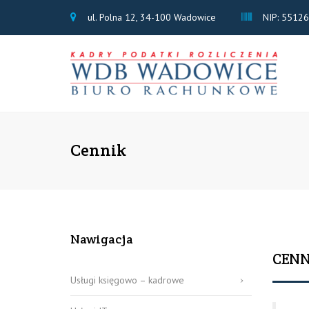
ul. Polna 12, 34-100 Wadowice
NIP: 5512
Cennik
Nawigacja
CENN
Usługi księgowo – kadrowe