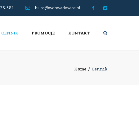
×
25-381
biuro@wdbwadowice.pl
Biuro
@TT
Rachunkowe
WDB
WADOWICE
CENNIK
PROMOCJE
KONTAKT
Search
Home
Cennik