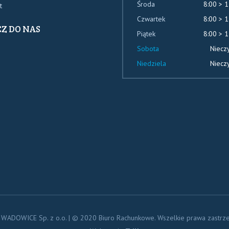
Środa
8:00 > 1
t
Czwartek
8:00 > 1
Z DO NAS
Piątek
8:00 > 1
Sobota
Niecz
o
Niedziela
Niecz
hunkowe
OWICE
WADOWICE Sp. z o.o. | © 2020 Biuro Rachunkowe. Wszelkie prawa zastrz