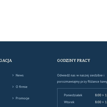
GACJA
GODZINY PRACY
News
Odwiedź nas w naszej siedzibie i
porozmawiajmy przy filiżance kawy
O firmie
Poniedziałek
8:00 > 1
Promocje
Wtorek
8:00 > 1