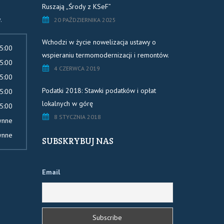
Ruszają „Środy z KSeF”
.
20 PAŹDZIERNIKA 2025
Wchodzi w życie nowelizacja ustawy o
5:00
wspieraniu termomodernizacji i remontów.
5:00
4 CZERWCA 2019
5:00
Podatki 2018: Stawki podatków i opłat
5:00
lokalnych w górę
5:00
8 STYCZNIA 2018
ynne
ynne
SUBSKRYBUJ NAS
Email