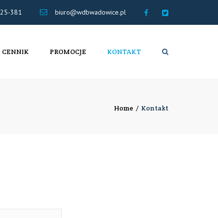
×
25-381
biuro@wdbwadowice.pl
Biuro
@TT
Rachunkowe
WDB
WADOWICE
CENNIK
PROMOCJE
KONTAKT
Search
Home
Kontakt