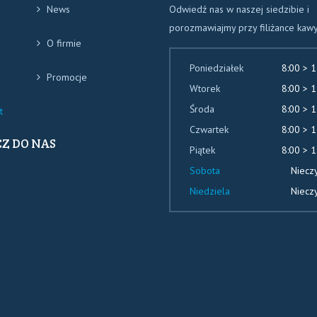
News
Odwiedź nas w naszej siedzibie i
porozmawiajmy przy filiżance kawy
O firmie
Poniedziałek
8:00 > 1
Promocje
Wtorek
8:00 > 1
Środa
8:00 > 1
t
Czwartek
8:00 > 1
Z DO NAS
Piątek
8:00 > 1
Sobota
Niecz
o
Niedziela
Niecz
hunkowe
OWICE