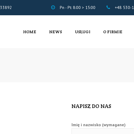
633892
Pn - Pt: 8:00 > 15:00
+48 530-1
HOME
NEWS
USŁUGI
O FIRMIE
USŁUGI KSIĘGOWO –
CERTYFIKATY
KADROWE
WSPÓŁPRACA
USŁUGI IT
NAPISZ DO NAS
Imię i nazwisko (wymagane)