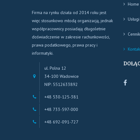
Home
Firma na rynku działa od 2014 roku jest
Usługi
więc stosunkowo młodą organizacją, jednak
współpracownicy posiadają długoletnie
Cennik
doświadczenie w zakresie rachunkowości,
prawa podatkowego, prawa pracy i
Kontak
informatyki.
DOŁĄC
ul. Polna 12
34-100 Wadowice
Biur
NIP: 5512633892
Rac
+48 530-125-381
WDB
WAD
+48 733-597-000
+48 692-091-727